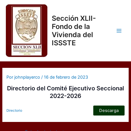
Ir
al
Sección XLII-
contenido
Fondo de la
Vivienda del
Main
ISSSTE
Men
Por
johnplayerco
/
16 de febrero de 2023
Directorio del Comité Ejecutivo Seccional
2022-2026
Descarga
Directorio