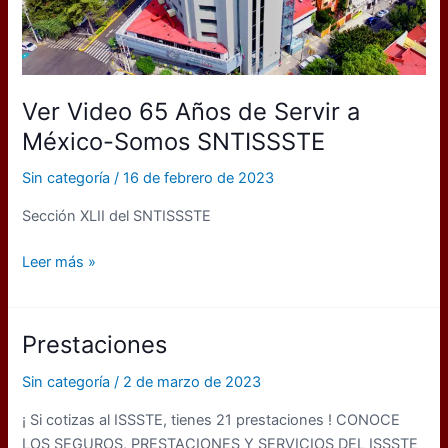
Ver Video 65 Años de Servir a
México-Somos SNTISSSTE
Sin categoría
/
16 de febrero de 2023
Sección XLII del SNTISSSTE
Ver
Leer más »
Video
65
Años
Prestaciones
de
Servir
Sin categoría
/
2 de marzo de 2023
a
¡ Si cotizas al ISSSTE, tienes 21 prestaciones ! CONOCE
México-
LOS SEGUROS, PRESTACIONES Y SERVICIOS DEL ISSSTE